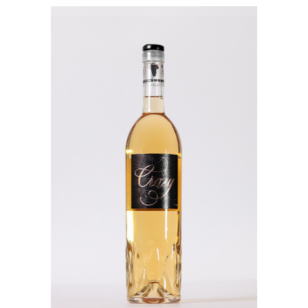
Origines
(1)
Legacy
(7)
Les Blancs
(3)
Les Bulles
(3)
Les Insolites
(4)
Les Rosés
(3)
Les Rouges
(5)
Orange
(1)
Wine Shot
(2)